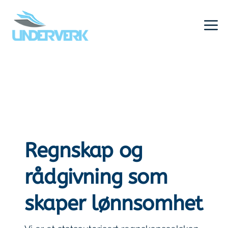
Hopp
til
innhold
Regnskap og
rådgivning som
skaper lønnsomhet